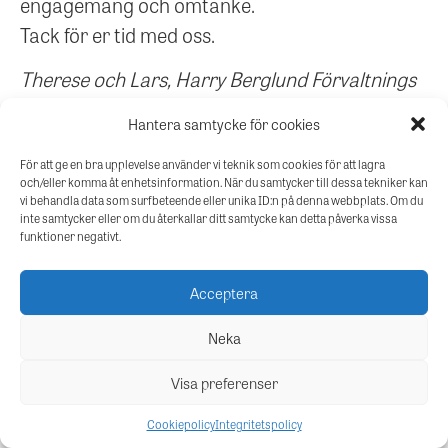
engagemang och omtanke.
Tack för er tid med oss.
Therese och Lars, Harry Berglund Förvaltnings
AB
Hantera samtycke för cookies
För att ge en bra upplevelse använder vi teknik som cookies för att lagra
och/eller komma åt enhetsinformation. När du samtycker till dessa tekniker kan
Kontakt gällande Västerås fastigheterna
vi behandla data som surfbeteende eller unika ID:n på denna webbplats. Om du
inte samtycker eller om du återkallar ditt samtycke kan detta påverka vissa
hänvisas till
residensiabostad.se
funktioner negativt.
Kontakt gällande Stockholms fastigheterna
hänvisas till informationsutskick från nya
Acceptera
förvaltaren
Neka
Visa preferenser
Cookiepolicy
Integritetspolicy